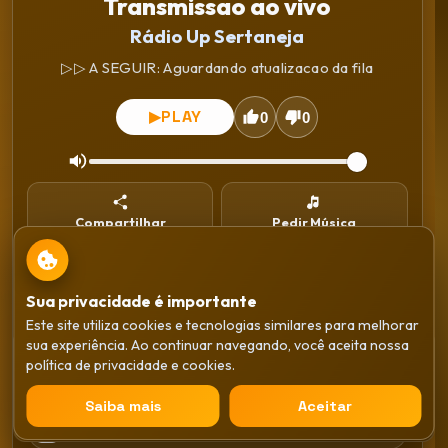
Transmissao ao vivo
Rádio Up Sertaneja
▷▷ A SEGUIR: Aguardando atualizacao da fila
PLAY
▶
0
0
Compartilhar
Pedir Música
Instalar
WhatsApp
Sua privacidade é importante
Este site utiliza cookies e tecnologias similares para melhorar
Gêneros
sua experiência. Ao continuar navegando, você aceita nossa
Transmissao ao vivo
política de privacidade e cookies.
Rádio Up Sertaneja
Sertaneja
×
Saiba mais
Aceitar
PLAY
▶
Anos 80