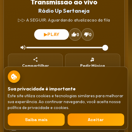
Transmissao ao vivo
Rádio Up Sertaneja
▷▷ A SEGUIR: Aguardando atualizacao da fila
PLAY
▶
0
0
Compartilhar
Pedir Música
Instalar
WhatsApp
Sua privacidade é importante
Este site utiliza cookies e tecnologias similares para melhorar
Gêneros
sua experiência. Ao continuar navegando, você aceita nossa
Transmissao ao vivo
política de privacidade e cookies.
Rádio Up Sertaneja
Sertaneja
×
Saiba mais
Aceitar
PLAY
▶
Anos 80