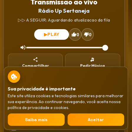
Transmissao ao vivo
Rádio Up Sertaneja
▷▷ A SEGUIR: Aguardando atualizacao da fila
PLAY
▶
0
0
Compartilhar
Pedir Música
Instalar
WhatsApp
Sua privacidade é importante
Este site utiliza cookies e tecnologias similares para melhorar
Gêneros
sua experiência. Ao continuar navegando, você aceita nossa
Transmissao ao vivo
política de privacidade e cookies.
Rádio Up Sertaneja
Sertaneja
×
Saiba mais
Aceitar
PLAY
▶
Anos 80