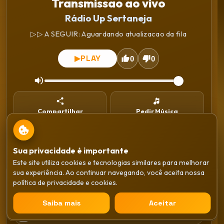
Transmissao ao vivo
Rádio Up Sertaneja
▷▷ A SEGUIR: Aguardando atualizacao da fila
PLAY
▶
0
0
Compartilhar
Pedir Música
Instalar
WhatsApp
Sua privacidade é importante
Este site utiliza cookies e tecnologias similares para melhorar
Gêneros
sua experiência. Ao continuar navegando, você aceita nossa
Transmissao ao vivo
política de privacidade e cookies.
Rádio Up Sertaneja
Sertaneja
×
Saiba mais
Aceitar
PLAY
▶
Anos 80