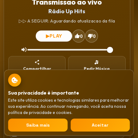
Transmissao ao vivo
Rádio Up Hits
▷▷ A SEGUIR: Aguardando atualizacao da fila
PLAY
▶
0
0
Compartilhar
Pedir Música
Instalar
WhatsApp
Sua privacidade é importante
Este site utiliza cookies e tecnologias similares para melhorar
Gêneros
sua experiência. Ao continuar navegando, você aceita nossa
Transmissao ao vivo
política de privacidade e cookies.
Rádio Up Hits
Sertaneja
×
Saiba mais
Aceitar
PLAY
▶
Anos 80