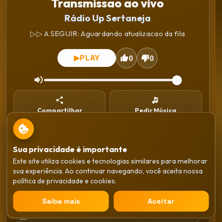
Transmissao ao vivo
Rádio Up Sertaneja
▷▷ A SEGUIR: Aguardando atualizacao da fila
PLAY
▶
0
0
Compartilhar
Pedir Música
Instalar
WhatsApp
Sua privacidade é importante
Este site utiliza cookies e tecnologias similares para melhorar
Gêneros
sua experiência. Ao continuar navegando, você aceita nossa
Transmissao ao vivo
política de privacidade e cookies.
Rádio Up Sertaneja
Sertaneja
×
Saiba mais
Aceitar
PLAY
▶
Anos 80