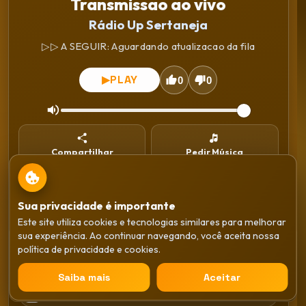
Transmissao ao vivo
Rádio Up Sertaneja
▷▷ A SEGUIR: Aguardando atualizacao da fila
PLAY
▶
0
0
Compartilhar
Pedir Música
Instalar
WhatsApp
Sua privacidade é importante
Este site utiliza cookies e tecnologias similares para melhorar
Gêneros
sua experiência. Ao continuar navegando, você aceita nossa
Transmissao ao vivo
política de privacidade e cookies.
Rádio Up Sertaneja
Sertaneja
×
Saiba mais
Aceitar
PLAY
▶
Anos 80